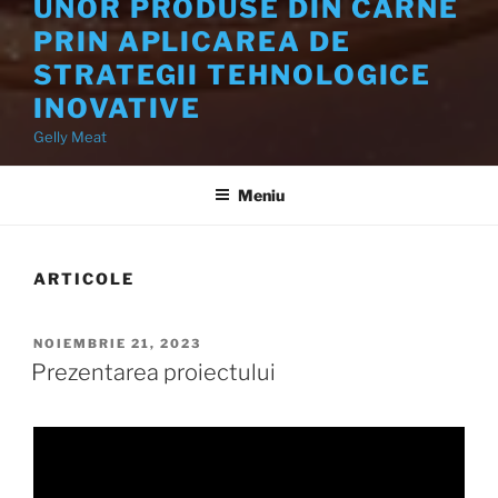
UNOR PRODUSE DIN CARNE
PRIN APLICAREA DE
STRATEGII TEHNOLOGICE
INOVATIVE
Gelly Meat
Meniu
ARTICOLE
PUBLICAT
NOIEMBRIE 21, 2023
PE
Prezentarea proiectului