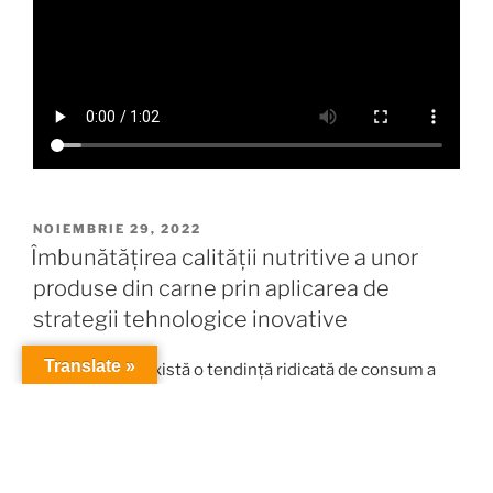
PUBLICAT
NOIEMBRIE 29, 2022
PE
Îmbunătățirea calității nutritive a unor
produse din carne prin aplicarea de
strategii tehnologice inovative
Translate »
La ora actuală există o tendință ridicată de consum a
produselor din carne în rândul populației. Plecând de la
premisa că acestea cresc riscul de apariție a bolilor
cardiovasculare prin prisma aportului ridicat de grăsimi
animale, este imperios necesară găsirea de soluții